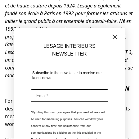
et de haute couture depuis 1924, Lesage a également
fondé son école à Paris en 1992 pour former les artisans et
initier le grand public à cet ensemble de savoir-faire. Né en
1993, Lesage Intérieurs met son expertise au service de
projets d’ameublement, réalisés main dans la main avec
l’atelier indien de
Vastrakala
. Au cours des années 90,
LESAGE INTERIEURS
Lesage se diversifie en développant un atelier textile. ACT 3,
NEWSLETTER
un atelier de tissage dédié au travail particulier du tweed
complète l’écosystème de Lesage au service des Maisons de
Subscribe to the newsletter to receive our
mode et de décoration.
latest news.
FR
EN
Email
For 30 years, our Company has imagined, invented,
designed and embroidered by hand, interior projects
*By filling this form, you agree that your mail address will
meant for the historical, classical or contemporary
be used for marketing purposes. You can withdraw your
world of decorative arts.
consent at any time and unsubscribe from our
communications by clicking on the link provided in the