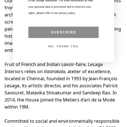
Our teams work in close collaboration with our clients
Ecole Lesage newsletter. For more information on how
from across the world: museums, decorators,
your personal data is processed and to exercise your
architects, designers, upholsterers and collectors. A
rights, please refer to our privacy policy.
screen by a young contemporary designer, walls
panels for an ardent classicist architect, implementing
SUBSCRIBE
historical decors, each project is an occasion to
imagine different scales of embroidery entirely
NO, THANK YOU
embroidered by hand.
Fruit of French and Indian savoir-faire, Lesage
Interiors relies on
Vastrakala
, atelier of excellence,
located in Chennai, founded in 1993 by Jean-François
Lesage, its artistic director, and his associates Patrick
Savouret, Malavika Shivakumar and Sandeep Rao. In
2014, the House joined the Metiers d’art de la Mode
within 19M.
Committed to social and environmentally responsible